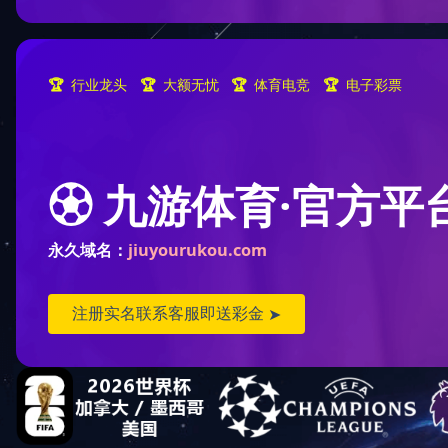
自动化解决方案
光伏电池
印制电路板
光电显示
3C精密组装
光伏电池片
AOI与软件服务