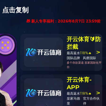
系
九游体育
九游体育（中国）
EN
/
中文